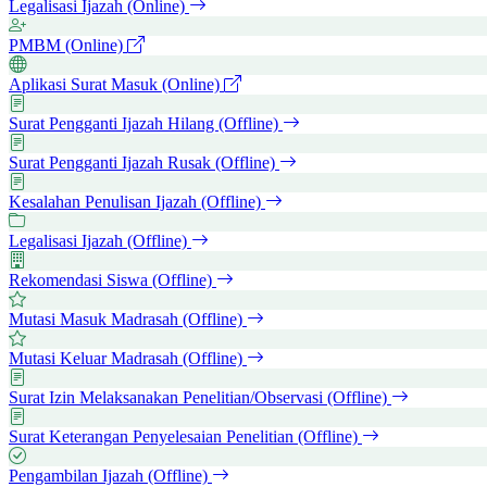
Legalisasi Ijazah (Online)
PMBM (Online)
Aplikasi Surat Masuk (Online)
Surat Pengganti Ijazah Hilang (Offline)
Surat Pengganti Ijazah Rusak (Offline)
Kesalahan Penulisan Ijazah (Offline)
Legalisasi Ijazah (Offline)
Rekomendasi Siswa (Offline)
Mutasi Masuk Madrasah (Offline)
Mutasi Keluar Madrasah (Offline)
Surat Izin Melaksanakan Penelitian/Observasi (Offline)
Surat Keterangan Penyelesaian Penelitian (Offline)
Pengambilan Ijazah (Offline)