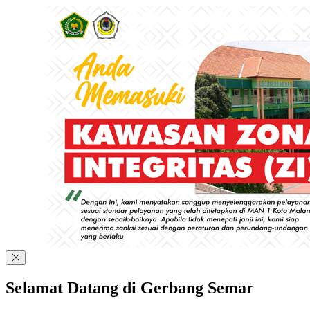
Selamat Datang di Gerbang Semar