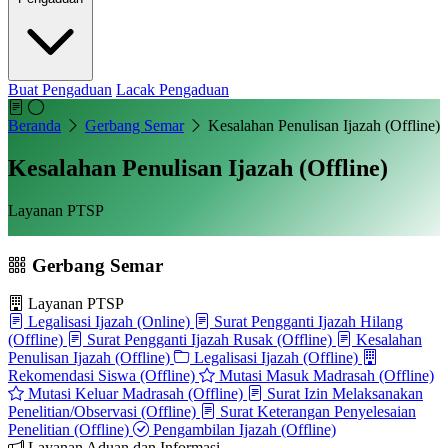
Buat Pengaduan
Lacak Pengaduan
Beranda
Gerbang Semar
Kesalahan Penulisan Ijazah (Offline)
Kesalahan Penulisan Ijazah (Offline)
Layanan PTSP
Gerbang Semar
Layanan PTSP
Legalisasi Ijazah (Online)
Surat Pengganti Ijazah Hilang
(Offline)
Surat Pengganti Ijazah Rusak (Offline)
Kesalahan
Penulisan Ijazah (Offline)
Legalisasi Ijazah (Offline)
Rekomendasi Siswa (Offline)
Mutasi Masuk Madrasah (Offline)
Mutasi Keluar Madrasah (Offline)
Surat Izin Melaksanakan
Penelitian/Observasi (Offline)
Surat Keterangan Penyelesaian
Penelitian (Offline)
Pengambilan Ijazah (Offline)
Layanan Aduan dan Informasi