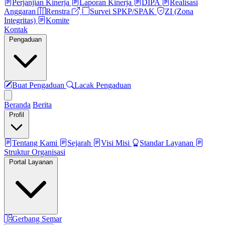
Perjanjian Kinerja
Laporan Kinerja
DIPA
Realisasi
Anggaran
Renstra
Survei SPKP/SPAK
ZI (Zona
Integritas)
Komite
Kontak
Pengaduan
Buat Pengaduan
Lacak Pengaduan
Beranda
Berita
Profil
Tentang Kami
Sejarah
Visi Misi
Standar Layanan
Struktur Organisasi
Portal Layanan
Gerbang Semar