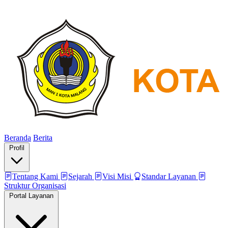
Beranda
Berita
Profil
Tentang Kami
Sejarah
Visi Misi
Standar Layanan
Struktur Organisasi
Portal Layanan