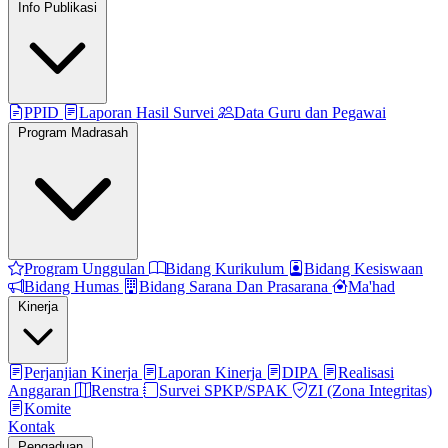
Info Publikasi
PPID
Laporan Hasil Survei
Data Guru dan Pegawai
Program Madrasah
Program Unggulan
Bidang Kurikulum
Bidang Kesiswaan
Bidang Humas
Bidang Sarana Dan Prasarana
Ma'had
Kinerja
Perjanjian Kinerja
Laporan Kinerja
DIPA
Realisasi
Anggaran
Renstra
Survei SPKP/SPAK
ZI (Zona Integritas)
Komite
Kontak
Pengaduan